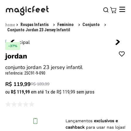
Roupas Infantis
Feminino
Conjunto
Conjunto Jordan 23 Jersey Infantil
-
37%
jordan
conjunto jordan 23 jersey infantil
referência
:
25C91-9-090
R$ 119,99
R$ 189,99
ou
R$
119
,
99
em até
1
x de
R$
119
,
99
sem juros
Lançamentos
exclusivos e
cashback
para usar nas lojas!