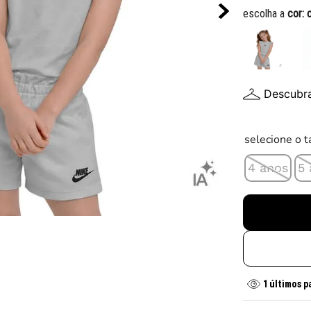
10
º
chuteira
escolha a
cor:
Descubr
selecione o 
4 anos
5
1
últimos p