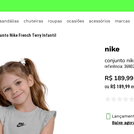
 sandálias
chuteiras
roupas
ocasiões
acessórios
marcas
TERMOS MAIS BUSCADOS
unto Nike French Terry Infantil
1
º
crocs
nike
2
º
jordan
conjunto nik
3
º
adidas
referência
:
36N0
4
º
nike
R$ 189,99
5
º
tenis
ou
R$
189
,
99
e
6
º
croc
7
º
all star
8
º
vans
Lançamen
Baixe ago
9
º
new balance