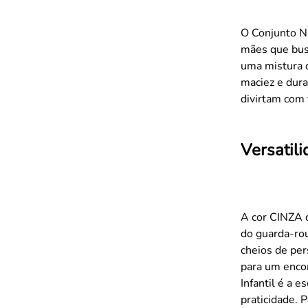
O Conjunto Ni
mães que bus
uma mistura 
maciez e dura
divirtam com 
Versatil
A cor CINZA d
do guarda-roup
cheios de per
para um enco
Infantil é a 
praticidade. 