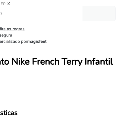
CEP
fira as regras
segura
rcializado por
magicfeet
to Nike French Terry Infantil
sticas