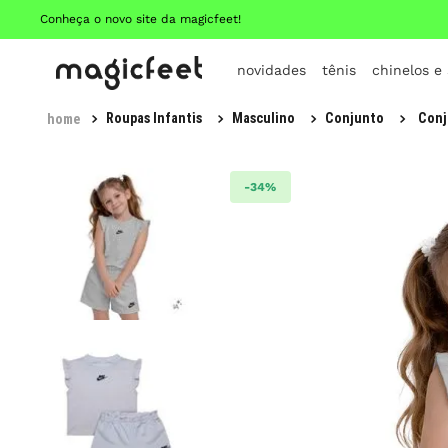
Conheça o novo site da magicfeet!
novidades
tênis
chinelos e
Roupas Infantis
Masculino
Conjunto
Conj
-
34%