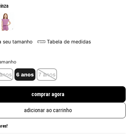
cinza
a seu tamanho
Tabela de medidas
tamanho
 anos
6 anos
7 anos
comprar agora
adicionar ao carrinho
ares!