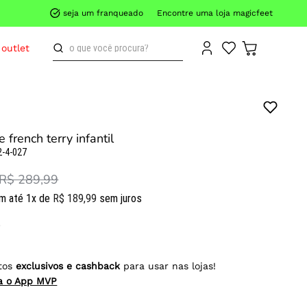
seja um franqueado
Encontre uma loja magicfeet
o que você procura?
outlet
e french terry infantil
2-4-027
R$ 289,99
m até
1
x de
R$
189
,
99
sem juros
tos
exclusivos e cashback
para usar nas lojas!
ra o App MVP