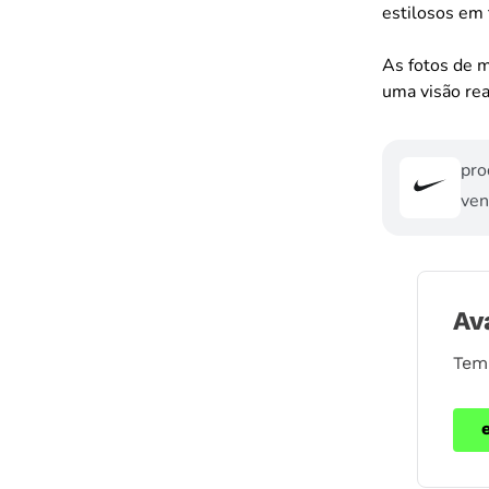
estilosos em 
As fotos de m
uma visão rea
pro
ven
Av
Tem 