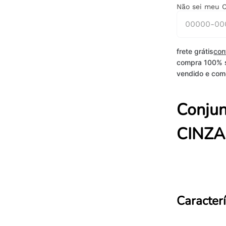
Não sei meu 
frete grátis
con
compra 100% 
vendido e come
Conjun
CINZA
Caracterí