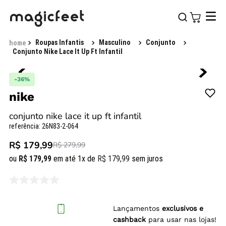
Roupas Infantis
Masculino
Conjunto
Conjunto Nike Lace It Up Ft Infantil
-
36%
nike
conjunto nike lace it up ft infantil
referência
:
26N83-2-064
R$ 179,99
R$ 279,99
ou
R$
179
,
99
em até
1
x de
R$
179
,
99
sem juros
Lançamentos
exclusivos e
cashback
para usar nas lojas!