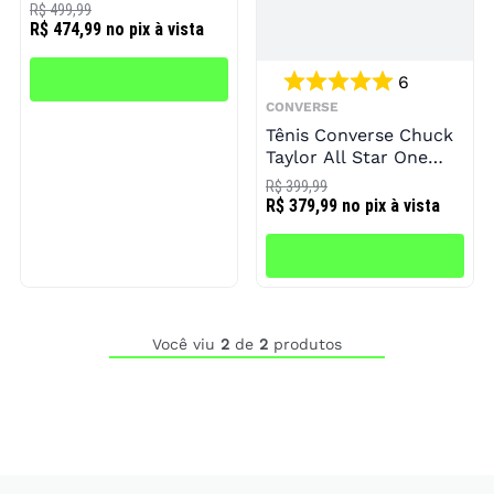
R$ 499,99
R$ 474,99
no pix à vista
6
CONVERSE
Tênis Converse Chuck
Taylor All Star One
Strap Unissex
R$ 399,99
R$ 379,99
no pix à vista
Você viu
2
de
2
produtos