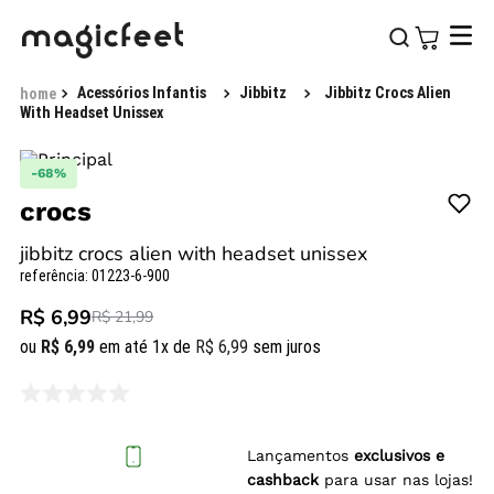
Acessórios Infantis
Jibbitz
Jibbitz Crocs Alien
With Headset Unissex
-
68%
crocs
jibbitz crocs alien with headset unissex
referência
:
01223-6-900
R$ 6,99
R$ 21,99
ou
R$
6
,
99
em até
1
x de
R$
6
,
99
sem juros
Lançamentos
exclusivos e
cashback
para usar nas lojas!