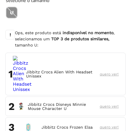
selecione o tamanho
U
Ops, este produto está
indisponível no momento
,
!
selecionamos um
TOP
3
de produtos similares,
tamanho
U
:
1
Jibbitz Crocs Alien With Headset
quero ver!
Unissex
2
Jibbitz Crocs Disneys Minnie
quero ver!
Mouse Character U
3
Jibbitz Crocs Frozen Elsa
quero ver!