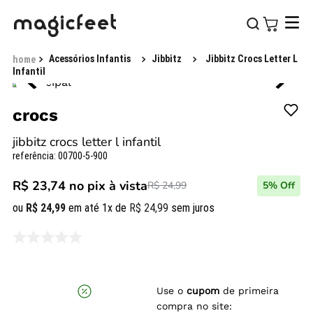
Acessórios Infantis
Jibbitz
Jibbitz Crocs Letter L
Infantil
crocs
jibbitz crocs letter l infantil
referência
:
00700-5-900
R$ 23,74
no pix à vista
R$ 24,99
5
% Off
ou
R$
24
,
99
em até
1
x de
R$
24
,
99
sem juros
Use o
cupom
de primeira
compra no site: