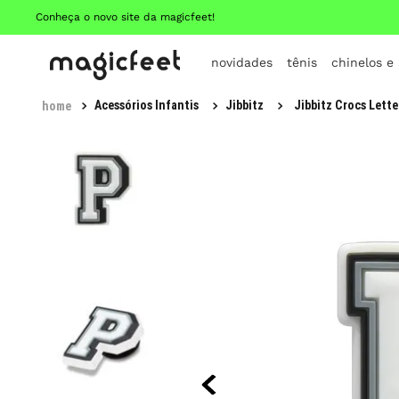
Conheça o novo site da magicfeet!
novidades
tênis
chinelos e
Acessórios Infantis
Jibbitz
Jibbitz Crocs Lette