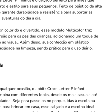
cs Letter P Infantil é o calçado perfeito para mães que
to e estilo para seus pequenos. Feito de plástico de alta
e garante durabilidade e resistência para suportar as
 aventuras do dia a dia.
 colorido e divertido, esse modelo Multicolor traz
ersão para os pés das crianças, adicionando um toque de
 ao visual. Além disso, sua confecção em plástico
acilidade na limpeza, sendo prático para o uso diário.
de
qualquer ocasião, o Jibbitz Crocs Letter P Infantil
mbina com diferentes looks, desde os mais casuais até
lados. Seja para passeios no parque, idas à escola ou
para brincar em casa, esse calçado é a escolha ideal