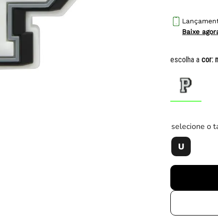
10
º
chuteira
Lançamen
Baixe ago
escolha a
cor:
selecione o 
U