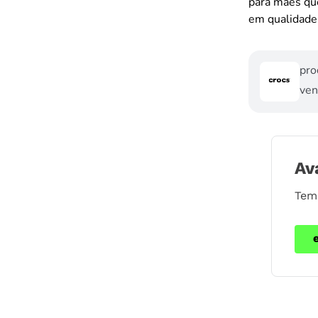
para mães que
em qualidade 
pro
ven
Av
Tem 