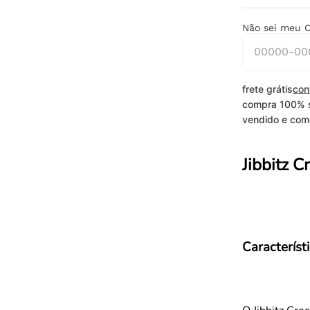
Não sei meu 
frete grátis
con
compra 100% 
vendido e come
Jibbitz C
Característ