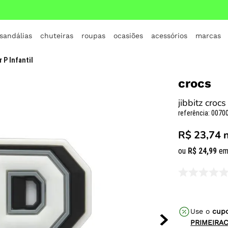
 sandálias
chuteiras
roupas
ocasiões
acessórios
marcas
TERMOS MAIS BUSCADOS
r P Infantil
1
º
crocs
crocs
2
º
jordan
jibbitz crocs
3
º
adidas
referência
:
00700
4
º
nike
R$ 23,74
5
º
tenis
ou
R$
24
,
99
em
6
º
croc
7
º
all star
8
º
vans
Use o
cup
9
º
new balance
PRIMEIRA