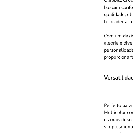
O Jibbitz Cro
buscam confor
qualidade, el
brincadeiras e
Com um design
alegria e div
personalidade
proporciona f
Versatilida
Perfeito para 
Multicolor co
os mais desco
simplesmente 