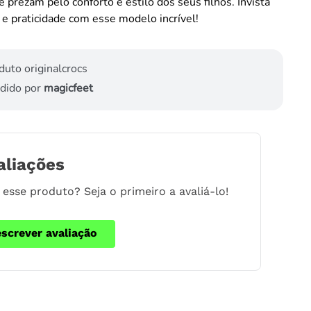
 prezam pelo conforto e estilo dos seus filhos. Invista
e praticidade com esse modelo incrível!
duto original
crocs
dido por
magicfeet
aliações
esse produto? Seja o primeiro a avaliá-lo!
escrever avaliação