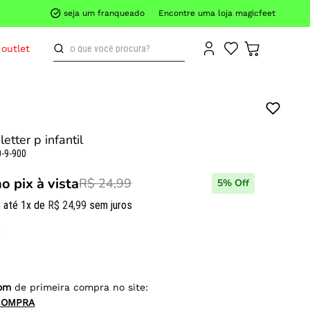
seja um franqueado
Encontre uma loja magicfeet
o que você procura?
outlet
 letter p infantil
-9-900
no pix à vista
R$ 24,99
5
% Off
 até
1
x de
R$
24
,
99
sem juros
om
de primeira compra no site:
COMPRA