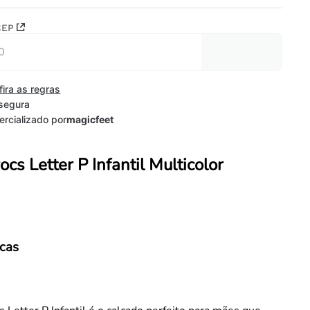
CEP
fira as regras
segura
rcializado por
magicfeet
rocs Letter P Infantil Multicolor
icas