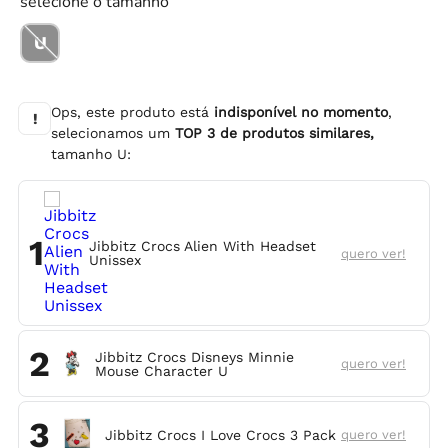
selecione o tamanho
U
Ops, este produto está
indisponível no momento
,
!
selecionamos um
TOP
3
de produtos similares,
tamanho
U
:
1
Jibbitz Crocs Alien With Headset
quero ver!
Unissex
2
Jibbitz Crocs Disneys Minnie
quero ver!
Mouse Character U
3
Jibbitz Crocs I Love Crocs 3 Pack
quero ver!