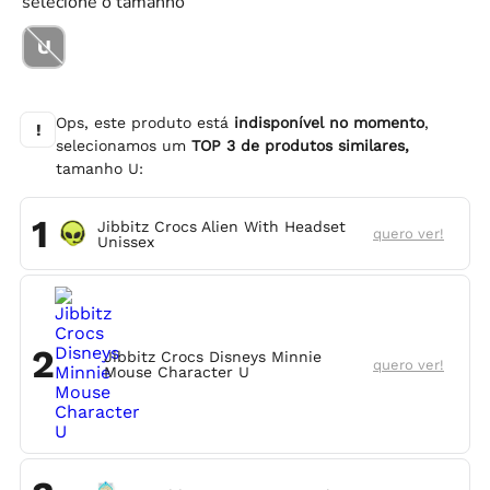
selecione o tamanho
U
Ops, este produto está
indisponível no momento
,
!
selecionamos um
TOP
3
de produtos similares,
tamanho
U
:
1
Jibbitz Crocs Alien With Headset
quero ver!
Unissex
2
Jibbitz Crocs Disneys Minnie
quero ver!
Mouse Character U