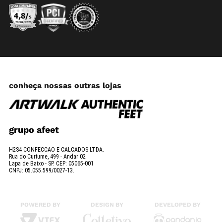
conheça nossas outras lojas
grupo afeet
H2S4 CONFECCAO E CALCADOS LTDA.
Rua do Curtume, 499 - Andar 02
Lapa de Baixo - SP. CEP: 05065-001
CNPJ: 05.055.599/0027-13.
POWERED BY
DESIGN BY
DEVELOPED BY