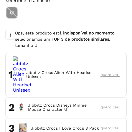
selecione o tamanho
U
Ops, este produto está
indisponível no momento
,
!
selecionamos um
TOP
3
de produtos similares,
tamanho
U
:
1
Jibbitz Crocs Alien With Headset
quero ver!
Unissex
2
Jibbitz Crocs Disneys Minnie
quero ver!
Mouse Character U
3
Jibbitz Crocs I Love Crocs 3 Pack
quero ver!