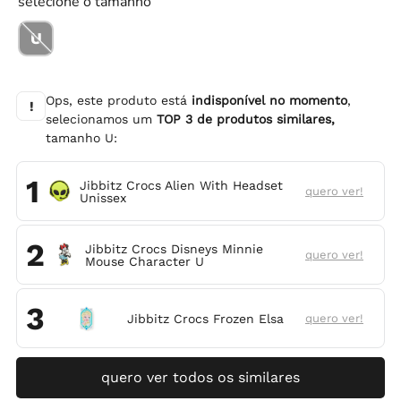
selecione o tamanho
U
Ops, este produto está
indisponível no momento
,
!
selecionamos um
TOP
3
de produtos similares,
tamanho
U
:
1
Jibbitz Crocs Alien With Headset
quero ver!
Unissex
2
Jibbitz Crocs Disneys Minnie
quero ver!
Mouse Character U
3
Jibbitz Crocs Frozen Elsa
quero ver!
quero ver todos os similares