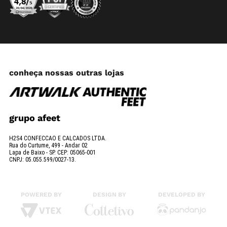
conheça nossas outras lojas
grupo afeet
H2S4 CONFECCAO E CALCADOS LTDA.
Rua do Curtume, 499 - Andar 02
Lapa de Baixo - SP. CEP: 05065-001
CNPJ: 05.055.599/0027-13.
POWERED BY
DESIGN BY
DEVELOPED BY