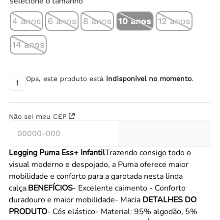
selecione o tamanho
4 anos
6 anos
8 anos
10 anos
12 anos
14 anos
Ops, este produto está
indisponível no momento
.
!
Não sei meu CEP
Legging Puma Ess+ Infantil
Trazendo consigo todo o
visual moderno e despojado, a Puma oferece maior
mobilidade e conforto para a garotada nesta linda
calça.
BENEFÍCIOS
- Excelente caimento - Conforto
duradouro e maior mobilidade- Macia
DETALHES DO
PRODUTO
- Cós elástico- Material: 95% algodão, 5%