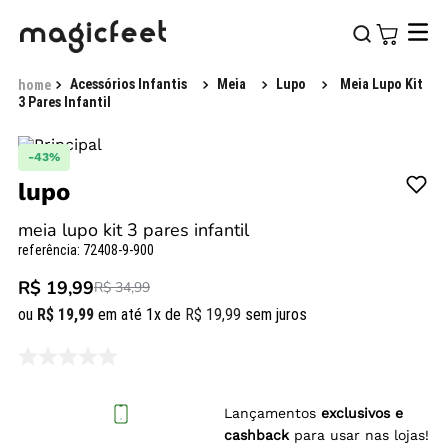
Acessórios Infantis
Meia
Lupo
Meia Lupo Kit
3 Pares Infantil
-
43%
lupo
meia lupo kit 3 pares infantil
referência
:
72408-9-900
R$ 19,99
R$ 34,99
ou
R$
19
,
99
em até
1
x de
R$
19
,
99
sem juros
Lançamentos
exclusivos e
cashback
para usar nas lojas!