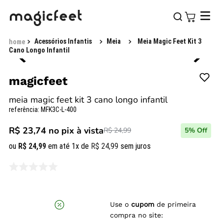
Acessórios Infantis
Meia
Meia Magic Feet Kit 3
Cano Longo Infantil
magicfeet
meia magic feet kit 3 cano longo infantil
referência
:
MFK3C-L-400
R$ 23,74
no pix à vista
R$ 24,99
5
% Off
ou
R$
24
,
99
em até
1
x de
R$
24
,
99
sem juros
Use o
cupom
de primeira
compra no site: