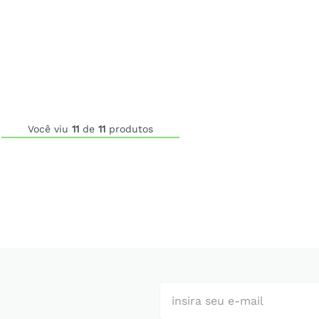
Você viu
11
de
11
produtos