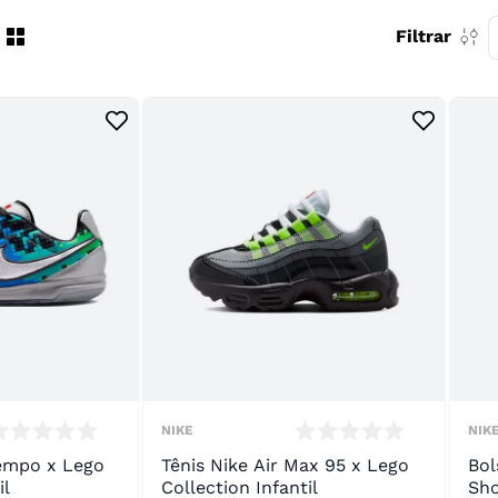
10
º
chuteira
Filtrar
NIKE
NIK
iempo x Lego
Tênis Nike Air Max 95 x Lego
Bol
il
Collection Infantil
Sho