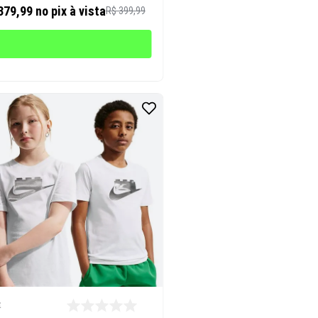
379,99
no pix à vista
R$ 399,99
E