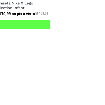
iseta Nike X Lego
lection Infantil
170,99
no pix à vista
R$ 179,99