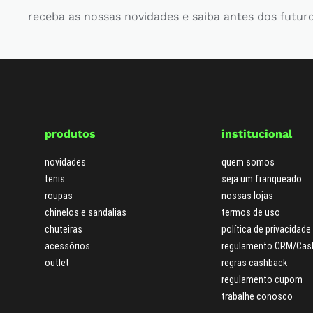
receba as nossas novidades e saiba antes dos futur
produtos
institucional
novidades
quem somos
tenis
seja um franqueado
roupas
nossas lojas
chinelos e sandalias
termos de uso
chuteiras
política de privacidade
acessórios
regulamento CRM/Cas
outlet
regras cashback
regulamento cupom
trabalhe conosco