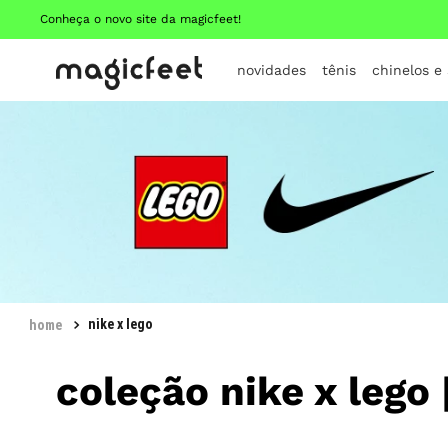
Conheça o novo site da magicfeet!
novidades
tênis
chinelos e
nike x lego
coleção nike x lego 