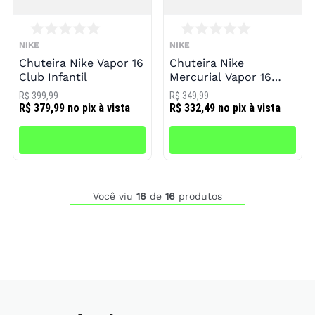
NIKE
NIKE
Chuteira Nike Vapor 16
Chuteira Nike
Club Infantil
Mercurial Vapor 16
Club Society Infantil
R$ 399,99
R$ 349,99
R$ 379,99
no pix à vista
R$ 332,49
no pix à vista
Você viu
16
de
16
produtos