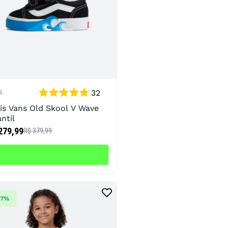
32
S
is Vans Old Skool V Wave
antil
279,99
R$ 379,99
67%