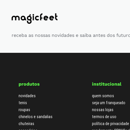
receba as nossas novidades e saiba antes dos futur
produtos
institucional
novidades
quem somos
tenis
seja um franqueado
roupas
nossas lojas
chinelos e sandalias
termos de uso
chuteiras
política de privacidade