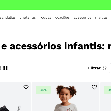
 sandálias
chuteiras
roupas
ocasiões
acessórios
marcas
TERMOS MAIS BUSCADOS
1
º
crocs
 e acessórios infantis:
2
º
jordan
3
º
adidas
4
º
nike
Filtrar
5
º
tenis
6
º
croc
7
º
vans
-
36%
-
8
º
all star
9
º
new balance