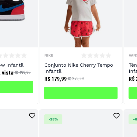
10
º
tênis infantil
NIKE
VAN
w Infantil
Conjunto Nike Cherry Tempo
Tên
Infantil
Inf
à vista
R$ 499,99
R$ 179,99
R$ 
R$ 279,99
-
25%
-