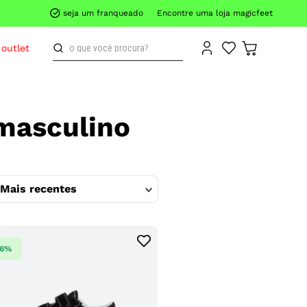
seja um franqueado
Encontre uma loja magicfeet
o que você procura?
outlet
 masculino
Mais recentes
26%