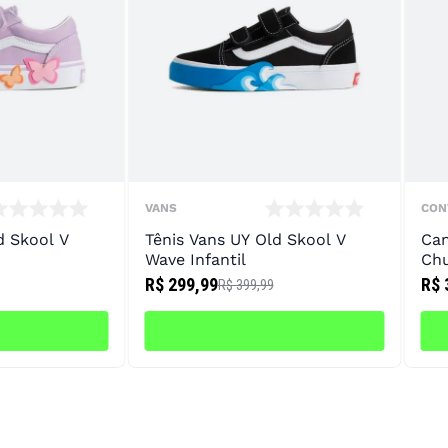
VANS
CON
d Skool V
Tênis Vans UY Old Skool V
Cam
Wave Infantil
Chu
R$ 299,99
R$ 
R$ 399,99