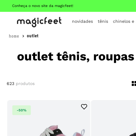
Conheça o novo site da magicfeet!
novidades
tênis
chinelos e
outlet
outlet tênis, roupas
623
produtos
-
50%