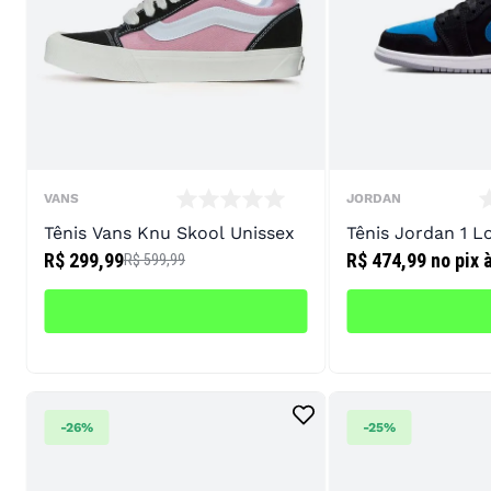
VANS
JORDAN
Tênis Vans Knu Skool Unissex
Tênis Jordan 1 Lo
R$ 299,99
R$ 474,99
no pix 
R$ 599,99
-
26%
-
25%