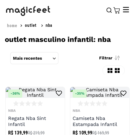
outlet
nba
outlet masculino infantil: nba
Filtrar
Mais recentes
-
36%
-
35%
NBA
NBA
Regata Nba Sint
Camiseta Nba
Infantil
Estampada Infantil
R$ 139,99
R$ 109,99
R$ 219,99
R$ 169,99