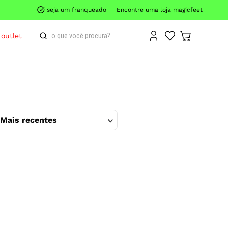
seja um franqueado
Encontre uma loja magicfeet
o que você procura?
outlet
Mais recentes