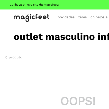
Conheça o novo site da magicfeet!
novidades
tênis
chinelos e
outlet masculino in
0
produto
OOPS!