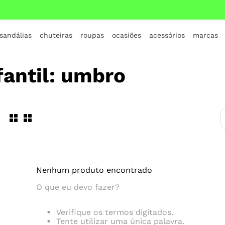
 sandálias
chuteiras
roupas
ocasiões
acessórios
marcas
TERMOS MAIS BUSCADOS
fantil: umbro
1
º
crocs
2
º
jordan
3
º
adidas
4
º
nike
5
º
tenis
6
º
croc
Nenhum produto encontrado
7
º
all star
O que eu devo fazer?
8
º
vans
9
º
new balance
Verifique os termos digitados.
Tente utilizar uma única palavra.