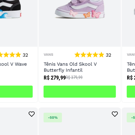
10
º
chuteira
32
32
VANS
VAN
kool V Wave
Tênis Vans Old Skool V
Tên
Butterfly Infantil
But
R$ 279,99
R$ 
R$ 379,99
-
50%
-