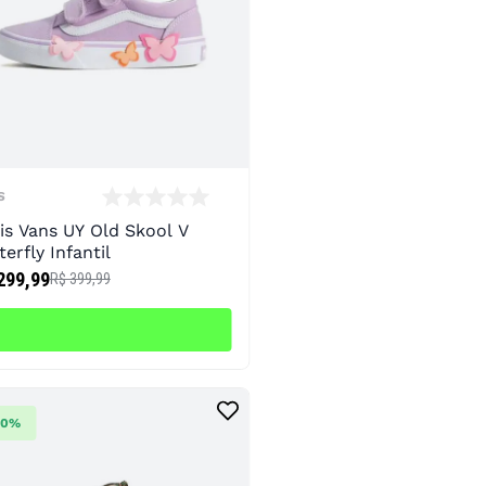
S
is Vans UY Old Skool V
terfly Infantil
299,99
R$ 399,99
50%