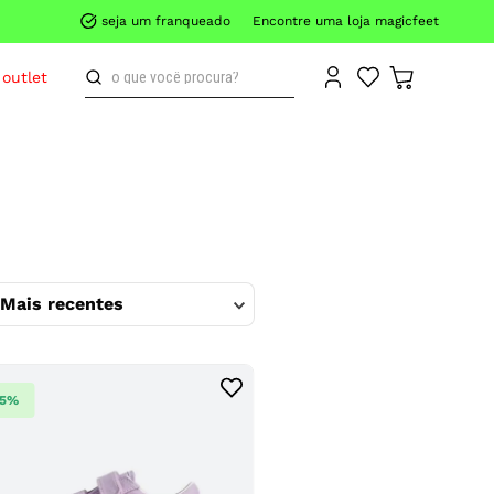
seja um franqueado
Encontre uma loja magicfeet
o que você procura?
outlet
Mais recentes
25%