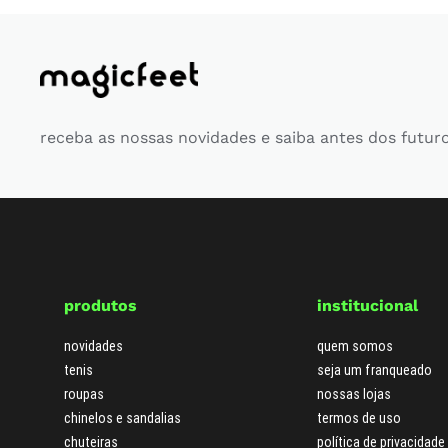
receba as nossas novidades e saiba antes dos futur
produtos
institucional
novidades
quem somos
tenis
seja um franqueado
roupas
nossas lojas
chinelos e sandalias
termos de uso
chuteiras
política de privacidade