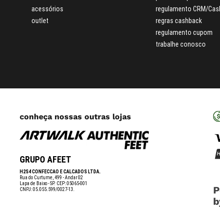
acessórios
regulamento CRM/Cas
outlet
regras cashback
regulamento cupom
trabalhe conosco
conheça nossas outras lojas
GRUPO AFEET
H2S4 CONFECCAO E CALCADOS LTDA.
Rua do Curtume, 499 - Andar 02
Lapa de Baixo - SP. CEP: 05065-001
P
CNPJ: 05.055.599/0027-13.
b