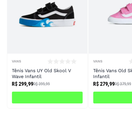
VANS
VANS
Tênis Vans UY Old Skool V
Tênis Vans Old S
Wave Infantil
Infantil
R$ 299,99
R$ 279,99
R$ 399,99
R$ 379,99