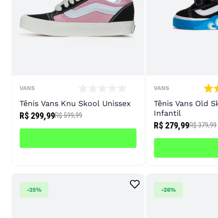
VANS
VANS
Tênis Vans Knu Skool Unissex
Tênis Vans Old S
Infantil
R$ 299,99
R$ 599,99
R$ 279,99
R$ 379,99
-
25%
-
26%