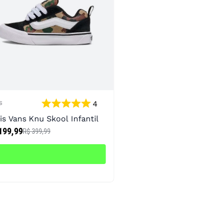
4
S
is Vans Knu Skool Infantil
199,99
R$ 399,99