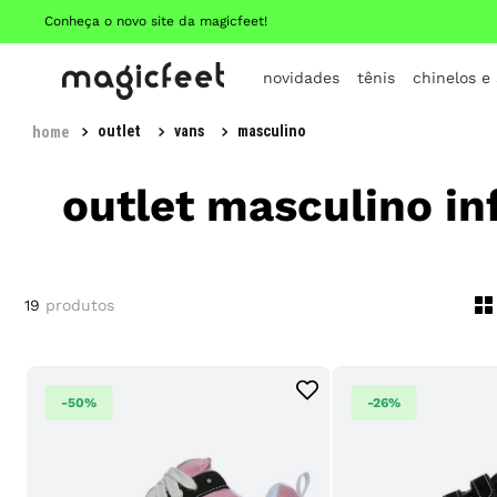
Conheça o novo site da magicfeet!
novidades
tênis
chinelos e
outlet
vans
masculino
outlet masculino inf
19
produtos
-
50%
-
26%