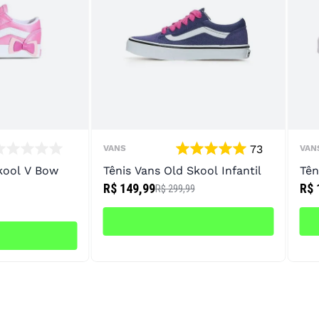
73
VANS
VAN
kool V Bow
Tênis Vans Old Skool Infantil
Tên
R$ 149,99
R$ 
R$ 299,99