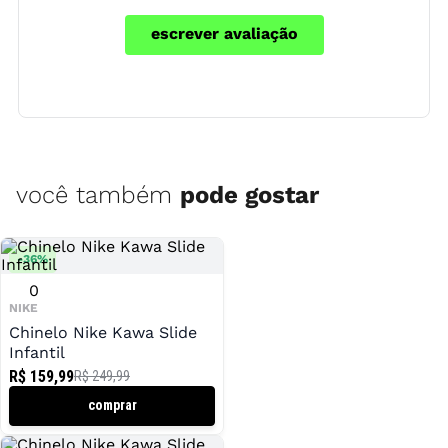
escrever avaliação
você também
pode gostar
-
36
%
0
NIKE
Chinelo Nike Kawa Slide
Infantil
R$ 159,99
R$ 249,99
comprar