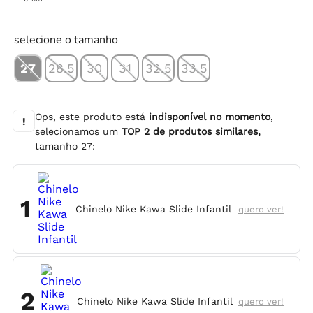
selecione o tamanho
27
28.5
30
31
32.5
33.5
Ops, este produto está
indisponível no momento
,
!
selecionamos um
TOP
2
de produtos similares,
tamanho
27
:
1
Chinelo Nike Kawa Slide Infantil
quero ver!
2
Chinelo Nike Kawa Slide Infantil
quero ver!