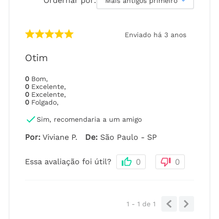
Ordernar por:
Mais antigos primeiro
Enviado há
3 anos
Otim
0
Bom
,
0
Excelente
,
0
Excelente
,
0
Folgado
,
Sim, recomendaria a um amigo
Por
:
Viviane P.
De
:
São Paulo - SP
Essa avaliação foi útil?
0
0
1 - 1
de
1