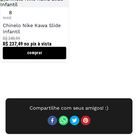
8
NIKE
Chinelo Nike Kawa Slide
Infantil
R$ 249,99
R$ 237,49
no pix à vista
comprar