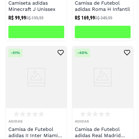
Camiseta adidas
Camisa de Futebol
Minecraft J Unissex
adidas Roma H Infantil
R$ 99,99
R$ 169,99
R$ 199,99
R$ 349,99
-
51%
-
40%
ADIDAS
ADIDAS
Camisa de Futebol
Camisa de Futebol
adidas II Inter Miami
adidas Real Madrid