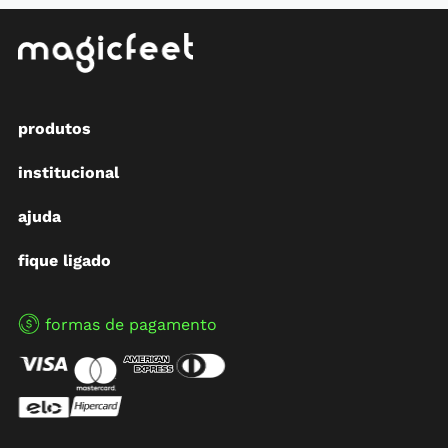
produtos
institucional
ajuda
fique ligado
formas de pagamento