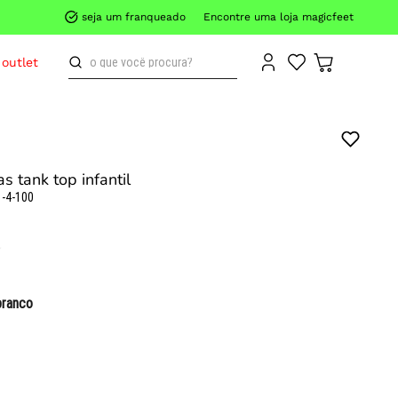
seja um franqueado
Encontre uma loja magicfeet
o que você procura?
outlet
s tank top infantil
-4-100
branco