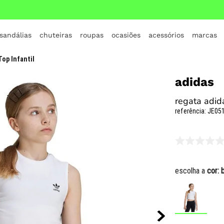
 sandálias
chuteiras
roupas
ocasiões
acessórios
marcas
TERMOS MAIS BUSCADOS
op Infantil
1
º
crocs
adidas
2
º
jordan
regata adida
3
º
adidas
referência
:
JE051
4
º
nike
5
º
tenis
6
º
croc
escolha a
cor:
7
º
all star
8
º
vans
9
º
new balance