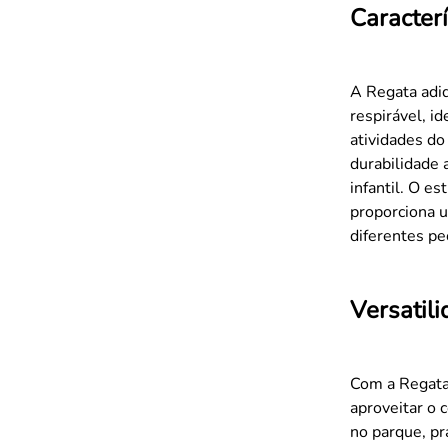
Caracterí
A Regata adid
respirável, i
atividades do
durabilidade 
infantil. O es
proporciona u
diferentes pe
Versatil
Com a Regata
aproveitar o 
no parque, pr