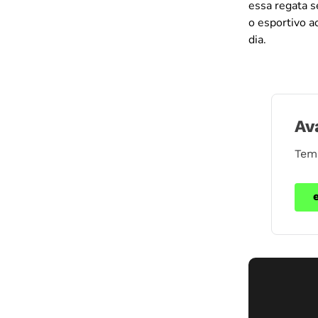
essa regata s
o esportivo ao
dia.
Av
Tem 