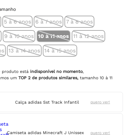
tamanho
5 à 6 anos
6 à 7 anos
7 à 8 anos
s
9 à 10 anos
10 à 11 anos
11 à 12 anos
os
13 à 14 anos
14 à 15 anos
e produto está
indisponível no momento
,
namos um
TOP
2
de produtos similares,
tamanho
10 à 11
Calça adidas Sst Track Infantil
quero ver!
Camiseta adidas Minecraft J Unissex
quero ver!