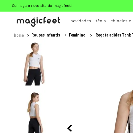
Conheça o novo site da magicfeet!
novidades
tênis
chinelos e
Roupas Infantis
Feminino
Regata adidas Tank T