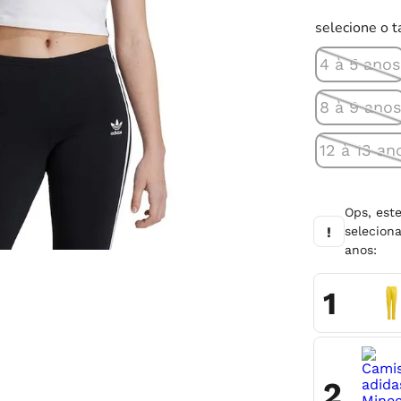
10
º
chuteira
selecione o 
4 à 5 anos
8 à 9 ano
12 à 13 an
Ops, est
!
selecio
anos
:
1
2