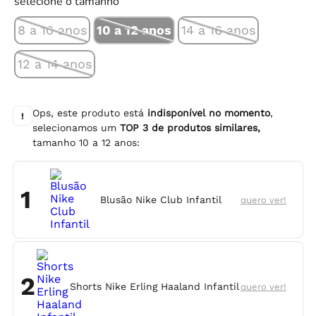
selecione o tamanho
8 a 10 anos
10 a 12 anos
14 a 16 anos
12 a 14 anos
Ops, este produto está
indisponível no momento
,
!
selecionamos um
TOP
3
de produtos similares,
tamanho
10 a 12 anos
:
1
Blusão Nike Club Infantil
quero ver!
2
Shorts Nike Erling Haaland Infantil
quero ver!