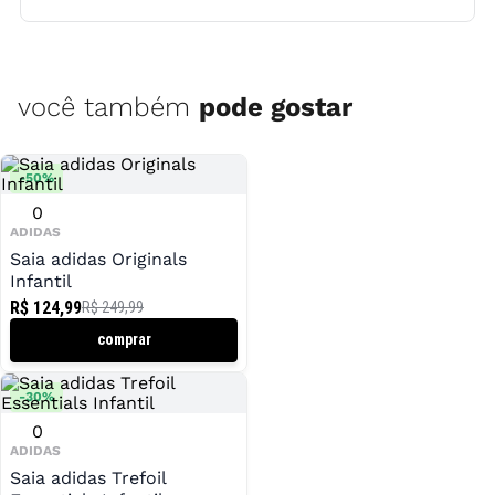
você também
pode gostar
-
50
%
0
ADIDAS
Saia adidas Originals
Infantil
R$ 124,99
R$ 249,99
comprar
-
30
%
0
ADIDAS
Saia adidas Trefoil