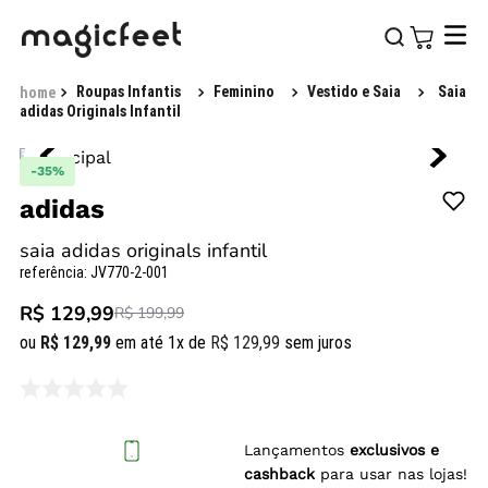
Roupas Infantis
Feminino
Vestido e Saia
Saia
adidas Originals Infantil
-
35%
adidas
saia adidas originals infantil
referência
:
JV770-2-001
R$ 129,99
R$ 199,99
ou
R$
129
,
99
em até
1
x de
R$
129
,
99
sem juros
Lançamentos
exclusivos e
cashback
para usar nas lojas!