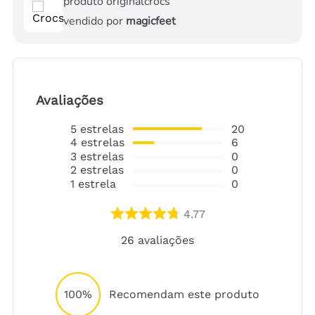
produto original
crocs
vendido por
magicfeet
Avaliações
5
estrelas
20
4
estrelas
6
3
estrelas
0
2
estrelas
0
1
estrela
0
4.77
26
avaliações
100%
Recomendam este produto