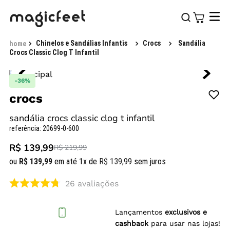
Chinelos e Sandálias Infantis
Crocs
Sandália
Crocs Classic Clog T Infantil
-
36%
crocs
sandália crocs classic clog t infantil
referência
:
20699-0-600
R$ 139,99
R$ 219,99
ou
R$
139
,
99
em até
1
x de
R$
139
,
99
sem juros
26
avaliações
Lançamentos
exclusivos e
cashback
para usar nas lojas!