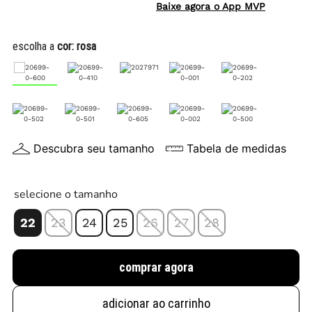
Baixe agora o App MVP
escolha a
cor:
rosa
Descubra seu tamanho
Tabela de medidas
selecione o tamanho
22
23
24
25
26
27
28
comprar agora
adicionar ao carrinho