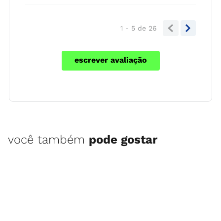
1 - 5
de
26
escrever avaliação
você também
pode gostar