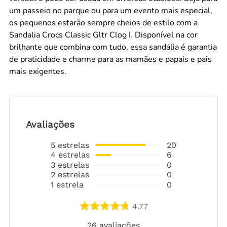
um passeio no parque ou para um evento mais especial,
os pequenos estarão sempre cheios de estilo com a
Sandalia Crocs Classic Gltr Clog I. Disponível na cor
brilhante que combina com tudo, essa sandália é garantia
de praticidade e charme para as mamães e papais e pais
mais exigentes.
Avaliações
5
estrelas
20
4
estrelas
6
3
estrelas
0
2
estrelas
0
1
estrela
0
4.77
26
avaliações