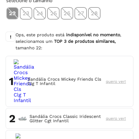
selecione o tamanho
22
23
24
25
26
27
28
Ops, este produto está
indisponível no momento
,
!
selecionamos um
TOP
3
de produtos similares,
tamanho
22
:
1
Sandália Crocs Mickey Friends Cls
quero ver!
Clg T Infantil
2
Sandália Crocs Classic Iridescent
quero ver!
Glitter Cgt Infantil