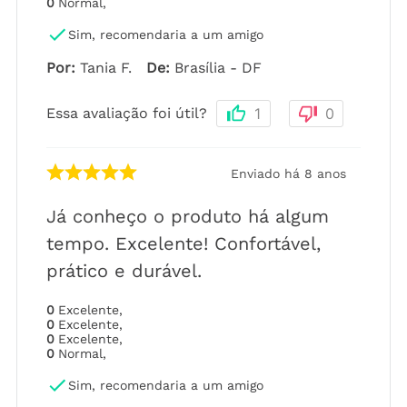
0
Normal
,
Sim, recomendaria a um amigo
Por
:
Tania F.
De
:
Brasília - DF
Essa avaliação foi útil?
1
0
Enviado há
8 anos
Já conheço o produto há algum
tempo. Excelente! Confortável,
prático e durável.
0
Excelente
,
0
Excelente
,
0
Excelente
,
0
Normal
,
Sim, recomendaria a um amigo