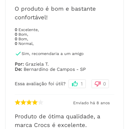
O produto é bom e bastante
confortável!
0
Excelente
,
0
Bom
,
0
Bom
,
0
Normal
,
Sim, recomendaria a um amigo
Por
:
Graziela T.
De
:
Bernardino de Campos - SP
Essa avaliação foi útil?
1
0
Enviado há
8 anos
Produto de ótima qualidade, a
marca Crocs é excelente.