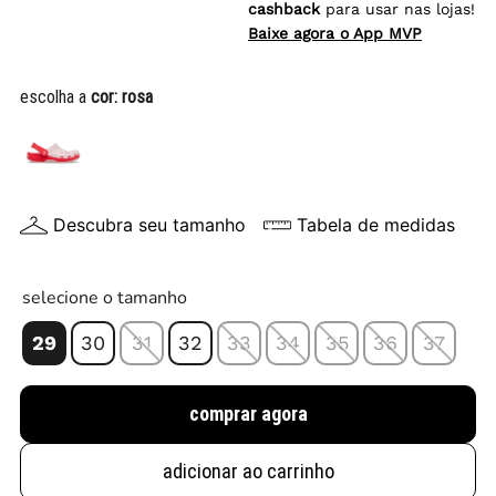
cashback
para usar nas lojas!
Baixe agora o App MVP
escolha a
cor:
rosa
Descubra seu tamanho
Tabela de medidas
selecione o tamanho
29
30
31
32
33
34
35
36
37
comprar agora
adicionar ao carrinho