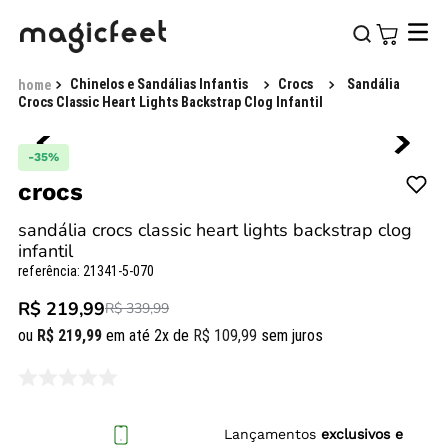
Chinelos e Sandálias Infantis
Crocs
Sandália
Crocs Classic Heart Lights Backstrap Clog Infantil
-
35%
crocs
sandália crocs classic heart lights backstrap clog
infantil
referência
:
21341-5-070
R$ 219,99
R$ 339,99
ou
R$
219
,
99
em até
2
x de
R$
109
,
99
sem juros
Lançamentos
exclusivos e