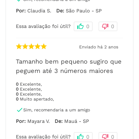
Por
:
Claudia S.
De
:
São Paulo - SP
Essa avaliação foi útil?
0
0
Enviado há
2 anos
Tamanho bem pequeno sugiro que
peguem até 3 números maiores
0
Excelente
,
0
Excelente
,
0
Excelente
,
0
Muito apertado
,
Sim, recomendaria a um amigo
Por
:
Mayara V.
De
:
Mauá - SP
Essa avaliação foi útil?
0
0