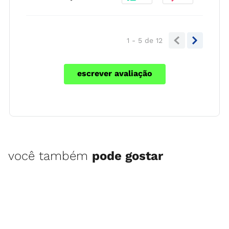
1 - 5
de
12
escrever avaliação
você também
pode gostar