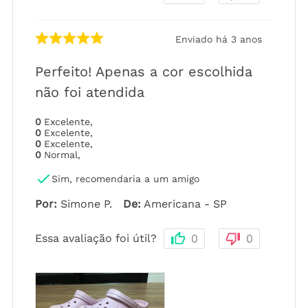
Enviado há
3 anos
Perfeito! Apenas a cor escolhida
não foi atendida
0
Excelente
,
0
Excelente
,
0
Excelente
,
0
Normal
,
Sim, recomendaria a um amigo
Por
:
Simone P.
De
:
Americana - SP
Essa avaliação foi útil?
0
0