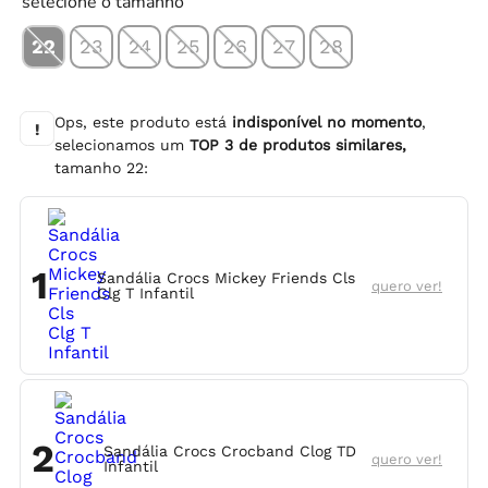
selecione o tamanho
22
23
24
25
26
27
28
Ops, este produto está
indisponível no momento
,
!
selecionamos um
TOP
3
de produtos similares,
tamanho
22
:
1
Sandália Crocs Mickey Friends Cls
quero ver!
Clg T Infantil
2
Sandália Crocs Crocband Clog TD
quero ver!
Infantil