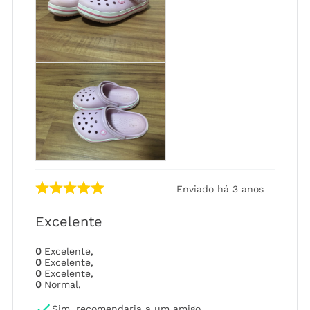
Enviado há
3 anos
Excelente
0
Excelente
,
0
Excelente
,
0
Excelente
,
0
Normal
,
Sim, recomendaria a um amigo