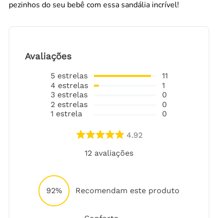
pezinhos do seu bebê com essa sandália incrível!
Avaliações
5
estrelas
11
4
estrelas
1
3
estrelas
0
2
estrelas
0
1
estrela
0
4.92
12
avaliações
92%
Recomendam este produto