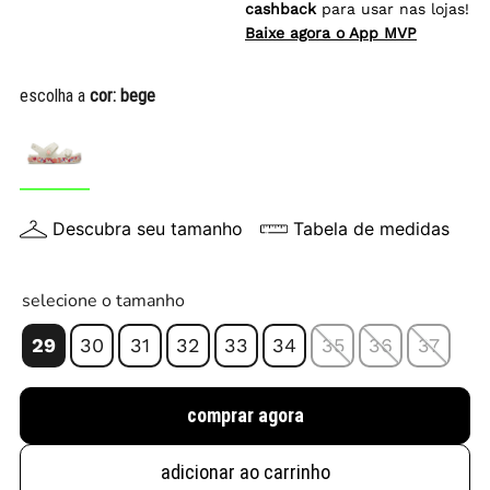
cashback
para usar nas lojas!
Baixe agora o App MVP
escolha a
cor:
bege
Descubra seu tamanho
Tabela de medidas
selecione o tamanho
29
30
31
32
33
34
35
36
37
comprar agora
adicionar ao carrinho