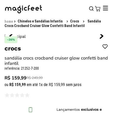
Chinelos e Sandálias Infantis
Crocs
Sandália
Crocs Crocband Cruiser Glow Confetti Band Infantil
-
36%
crocs
sandália crocs crocband cruiser glow confetti band
infantil
referência
:
21252-7-200
R$ 159,99
R$ 249,99
ou
R$
159
,
99
em até
1
x de
R$
159
,
99
sem juros
Lançamentos
exclusivos e