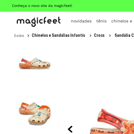
Conheça o novo site da magicfeet!
novidades
tênis
chinelos e
Chinelos e Sandálias Infantis
Crocs
Sandália C