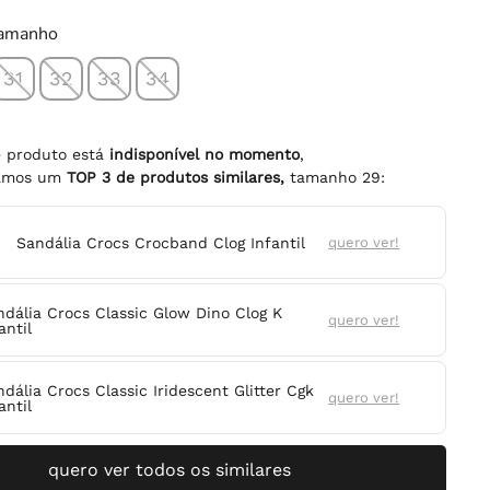
tamanho
31
32
33
34
e produto está
indisponível no momento
,
namos um
TOP
3
de produtos similares,
tamanho
29
:
Sandália Crocs Crocband Clog Infantil
quero ver!
ndália Crocs Classic Glow Dino Clog K
quero ver!
antil
dália Crocs Classic Iridescent Glitter Cgk
quero ver!
antil
quero ver todos os similares