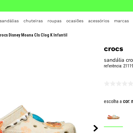
 sandálias
chuteiras
roupas
ocasiões
acessórios
marcas
TERMOS MAIS BUSCADOS
rocs Disney Moana Cls Clog K Infantil
1
º
crocs
crocs
2
º
jordan
sandália cro
3
º
adidas
referência
:
21119
4
º
nike
5
º
tenis
6
º
croc
escolha a
cor:
7
º
vans
8
º
all star
9
º
new balance