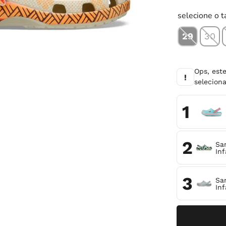
10
º
tênis infantil
selecione o 
29
30
Ops, est
!
selecio
1
2
Sa
Inf
3
San
Inf