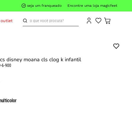
seja um franqueado
Encontre uma loja magicfeet
o que você procura?
outlet
cs disney moana cls clog k infantil
-6-900
multicolor