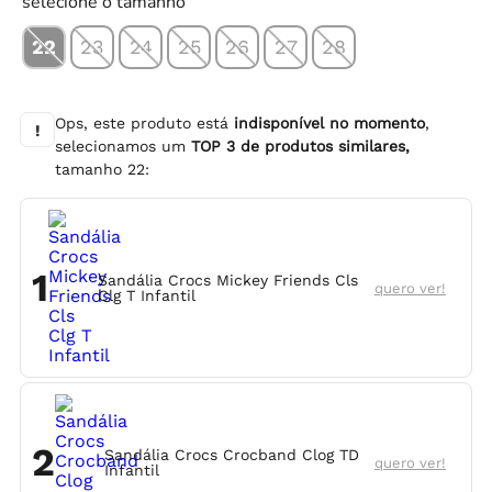
selecione o tamanho
22
23
24
25
26
27
28
Ops, este produto está
indisponível no momento
,
!
selecionamos um
TOP
3
de produtos similares,
tamanho
22
:
1
Sandália Crocs Mickey Friends Cls
quero ver!
Clg T Infantil
2
Sandália Crocs Crocband Clog TD
quero ver!
Infantil