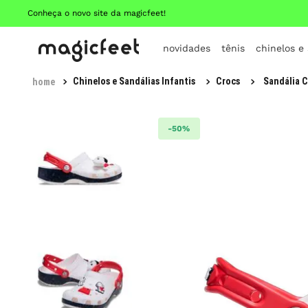
Conheça o novo site da magicfeet!
novidades
tênis
chinelos e
Chinelos e Sandálias Infantis
Crocs
Sandália C
-
50%