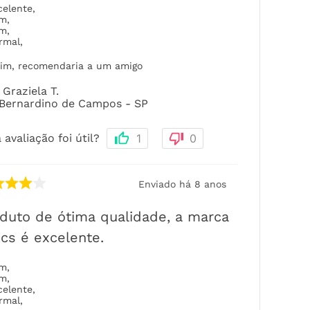
celente
,
om
,
om
,
rmal
,
im, recomendaria a um amigo
Graziela T.
Bernardino de Campos - SP
 avaliação foi útil?
1
0
Enviado há
8 anos
duto de ótima qualidade, a marca
cs é excelente.
om
,
om
,
celente
,
rmal
,