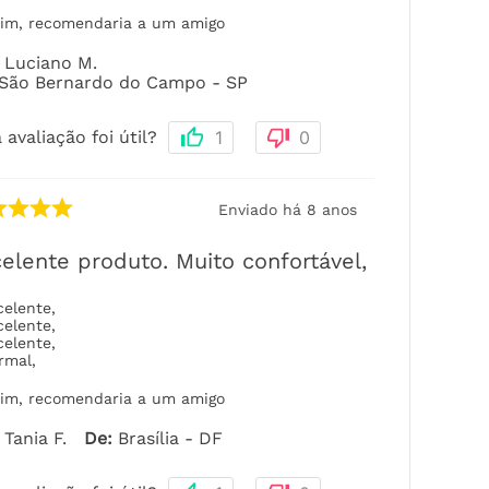
im, recomendaria a um amigo
Luciano M.
São Bernardo do Campo - SP
 avaliação foi útil?
1
0
Enviado há
8 anos
elente produto. Muito confortável,
celente
,
celente
,
celente
,
rmal
,
im, recomendaria a um amigo
Tania F.
De
:
Brasília - DF