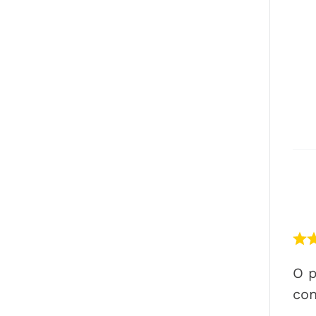
O p
con