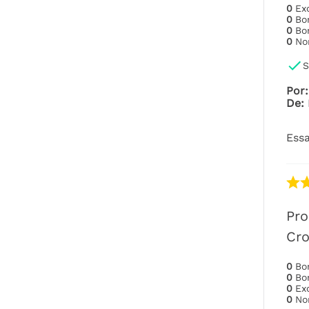
0
Ex
0
B
0
B
0
No
S
Por
:
De
:
Essa
Pro
Cro
0
B
0
B
0
Ex
0
No