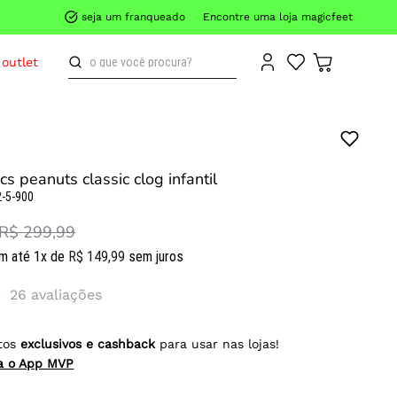
seja um franqueado
Encontre uma loja magicfeet
o que você procura?
outlet
cs peanuts classic clog infantil
-5-900
R$ 299,99
m até
1
x de
R$
149
,
99
sem juros
26
avaliações
tos
exclusivos e cashback
para usar nas lojas!
ra o App MVP