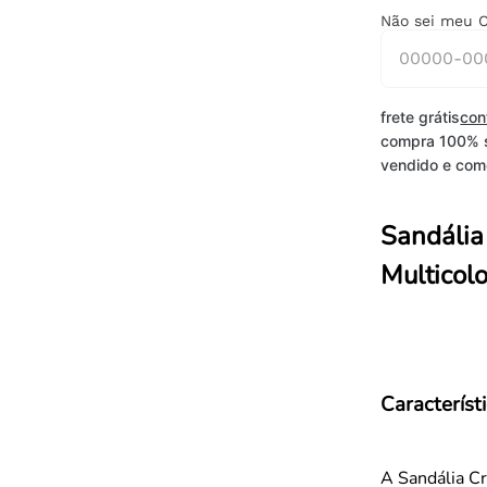
Não sei meu 
frete grátis
con
compra 100% 
vendido e come
Sandália 
Multicolo
Característ
A Sandália Cr