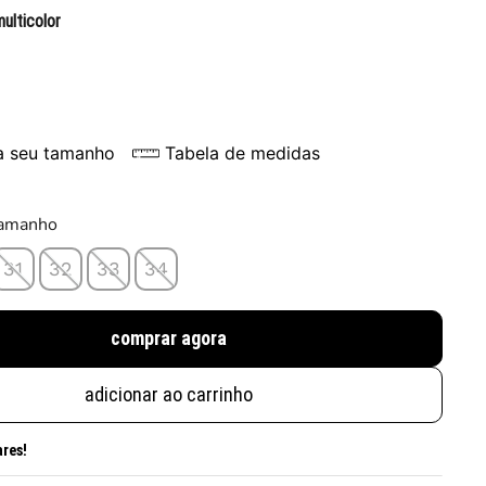
multicolor
a seu tamanho
Tabela de medidas
tamanho
31
32
33
34
comprar agora
adicionar ao carrinho
ares!