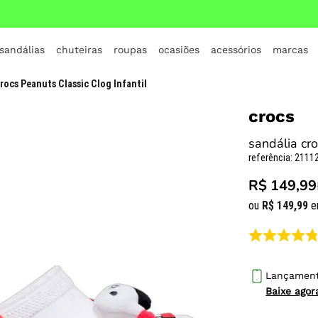
 sandálias
chuteiras
roupas
ocasiões
acessórios
marcas
TERMOS MAIS BUSCADOS
rocs Peanuts Classic Clog Infantil
1
º
crocs
crocs
2
º
jordan
sandália cro
3
º
adidas
referência
:
21112
4
º
nike
R$ 149,99
5
º
tenis
ou
R$
149
,
99
e
6
º
croc
7
º
all star
8
º
vans
Lançamen
Baixe ago
9
º
new balance