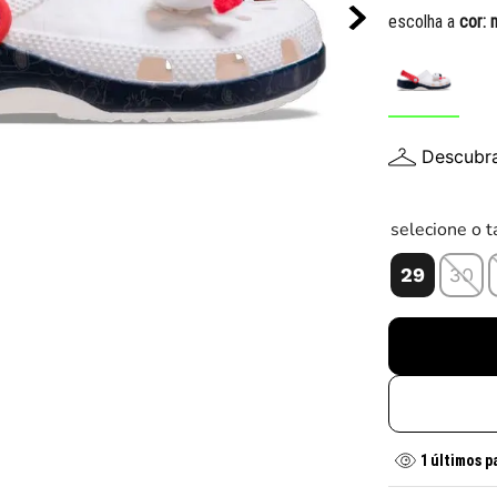
10
º
chuteira
escolha a
cor:
Descubr
selecione o 
29
30
1
últimos p