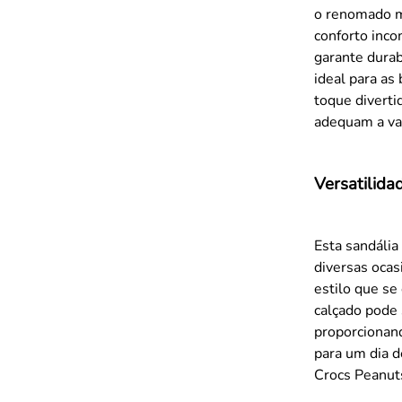
o renomado m
conforto inc
garante durab
ideal para as 
toque diverti
adequam a var
Versatilida
Esta sandáli
diversas ocas
estilo que se
calçado pode 
proporcionand
para um dia d
Crocs Peanuts