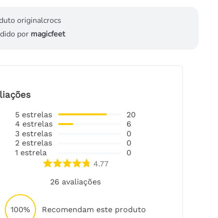
duto original
crocs
dido por
magicfeet
liações
5
estrelas
20
4
estrelas
6
3
estrelas
0
2
estrelas
0
1
estrela
0
4.77
26
avaliações
100%
Recomendam este produto