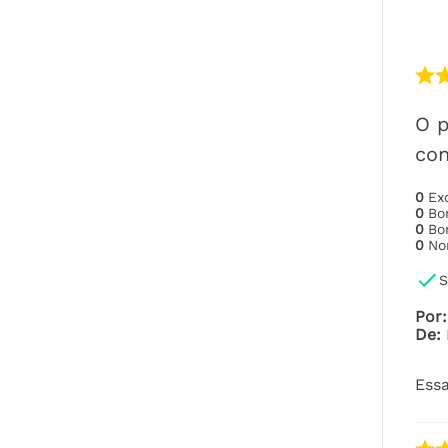
O p
con
0
Ex
0
B
0
B
0
No
S
Por
:
De
:
Essa