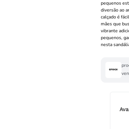
pequenos estã
diversão ao a
calçado é fác
mães que busc
vibrante adic
pequenos, ga
nesta sandáli
pro
ven
Ava