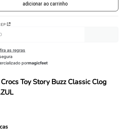
adicionar ao carrinho
CEP
fira as regras
segura
rcializado por
magicfeet
 Crocs Toy Story Buzz Classic Clog
 AZUL
icas