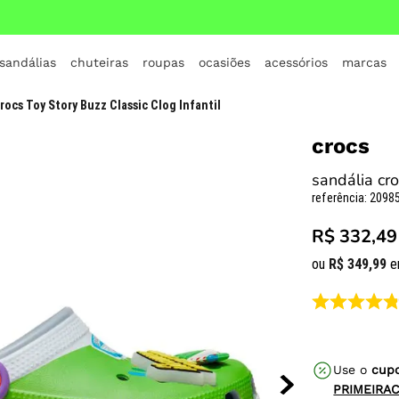
 sandálias
chuteiras
roupas
ocasiões
acessórios
marcas
TERMOS MAIS BUSCADOS
rocs Toy Story Buzz Classic Clog Infantil
1
º
crocs
crocs
2
º
jordan
sandália cro
3
º
adidas
referência
:
20985
4
º
nike
R$ 332,49
5
º
tenis
ou
R$
349
,
99
e
6
º
croc
7
º
all star
8
º
vans
Use o
cup
9
º
tênis infantil
PRIMEIRA