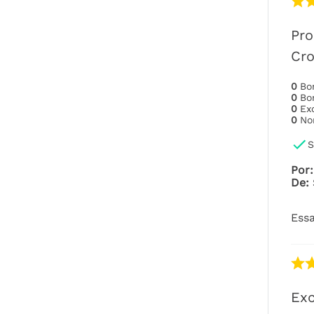
Pro
Cro
0
B
0
B
0
Ex
0
No
S
Por
:
De
:
Essa
Exc