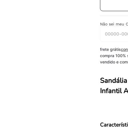
Não sei meu 
frete grátis
con
compra 100% 
vendido e come
Sandália
Infantil
Característ