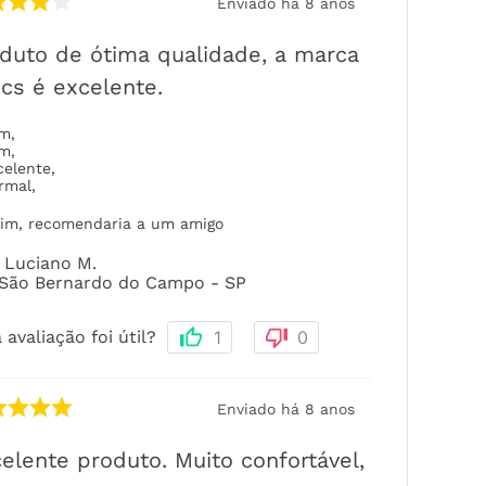
Enviado há
8 anos
duto de ótima qualidade, a marca
cs é excelente.
om
,
om
,
celente
,
rmal
,
im, recomendaria a um amigo
Luciano M.
São Bernardo do Campo - SP
 avaliação foi útil?
1
0
Enviado há
8 anos
elente produto. Muito confortável,