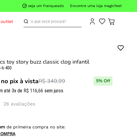
seja um franqueado
Encontre uma loja magicfeet
o que você procura?
outlet
cs toy story buzz classic clog infantil
-6-400
no pix à vista
R$ 349,99
5
% Off
m até
3
x de
R$
116
,
66
sem juros
26
avaliações
om
de primeira compra no site:
COMPRA