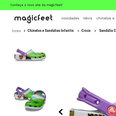
Conheça o novo site da magicfeet!
novidades
tênis
chinelos e
Chinelos e Sandálias Infantis
Crocs
Sandália C