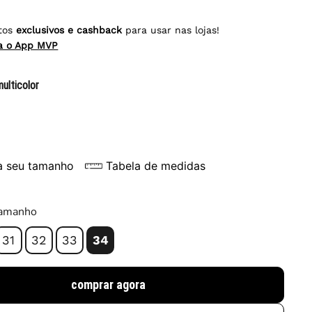
tos
exclusivos e cashback
para usar nas lojas!
ra o App MVP
multicolor
a seu tamanho
Tabela de medidas
tamanho
31
32
33
34
comprar agora