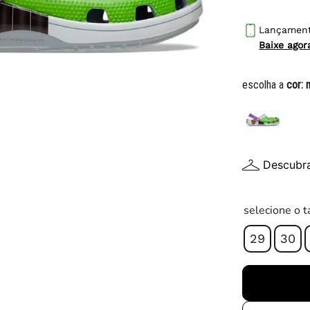
10
º
chuteira
Lançamen
Baixe ago
escolha a
cor:
Descubr
selecione o 
29
30