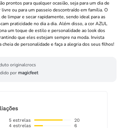
o prontos para qualquer ocasião, seja para um dia de
r livre ou para um passeio descontraído em família. O
il de limpar e secar rapidamente, sendo ideal para as
am praticidade no dia a dia. Além disso, a cor AZUL
iona um toque de estilo e personalidade ao look dos
rantindo que eles estejam sempre na moda. Invista
a cheia de personalidade e faça a alegria dos seus filhos!
duto original
crocs
dido por
magicfeet
liações
5
estrelas
20
4
estrelas
6