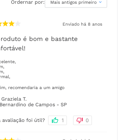
Ordernar por:
Mais antigos primeiro
Enviado há
8 anos
roduto é bom e bastante
fortável!
celente
,
om
,
om
,
rmal
,
im, recomendaria a um amigo
Graziela T.
Bernardino de Campos - SP
 avaliação foi útil?
1
0