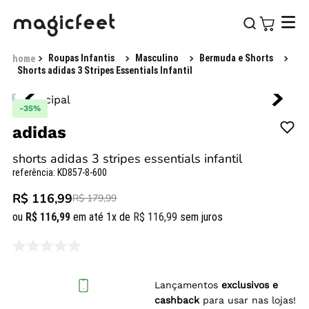
Roupas Infantis
Masculino
Bermuda e Shorts
Shorts adidas 3 Stripes Essentials Infantil
-
35%
adidas
shorts adidas 3 stripes essentials infantil
referência
:
KD857-8-600
R$ 116,99
R$ 179,99
ou
R$
116
,
99
em até
1
x de
R$
116
,
99
sem juros
Lançamentos
exclusivos e
cashback
para usar nas lojas!