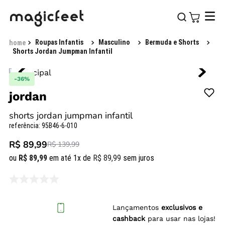
Roupas Infantis
Masculino
Bermuda e Shorts
Shorts Jordan Jumpman Infantil
-
36%
jordan
shorts jordan jumpman infantil
referência
:
95B46-6-010
R$ 89,99
R$ 139,99
ou
R$
89
,
99
em até
1
x de
R$
89
,
99
sem juros
Lançamentos
exclusivos e
cashback
para usar nas lojas!