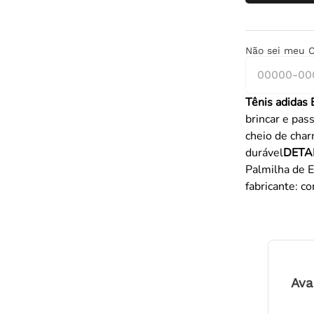
Não sei meu 
Tênis adidas 
brincar e pas
cheio de cha
durável
DETA
Palmilha de 
fabricante: c
Ava