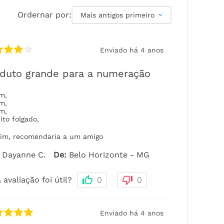
Ordernar por:
Mais antigos primeiro
Enviado há
4 anos
duto grande para a numeração
om
,
om
,
om
,
ito folgado
,
im, recomendaria a um amigo
Dayanne C.
De
:
Belo Horizonte - MG
 avaliação foi útil?
0
0
Enviado há
4 anos