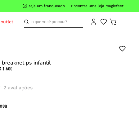
seja um franqueado
Encontre uma loja magicfeet
o que você procura?
outlet
 breaknet ps infantil
4-1-600
2
avaliações
rosa