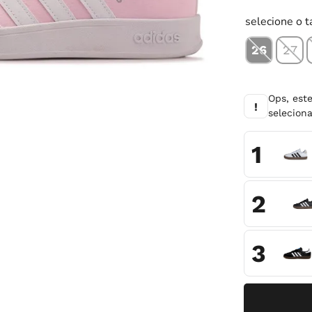
10
º
chuteira
selecione o 
26
27
Ops, est
!
selecio
1
2
3