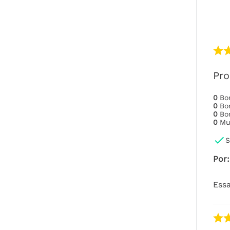
Pro
0
B
0
B
0
B
0
Mu
S
Por
:
Essa