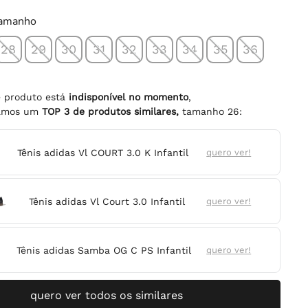
tamanho
28
29
30
31
32
33
34
35
36
e produto está
indisponível no momento
,
namos um
TOP
3
de produtos similares,
tamanho
26
:
Tênis adidas Vl COURT 3.0 K Infantil
quero ver!
Tênis adidas Vl Court 3.0 Infantil
quero ver!
Tênis adidas Samba OG C PS Infantil
quero ver!
quero ver todos os similares