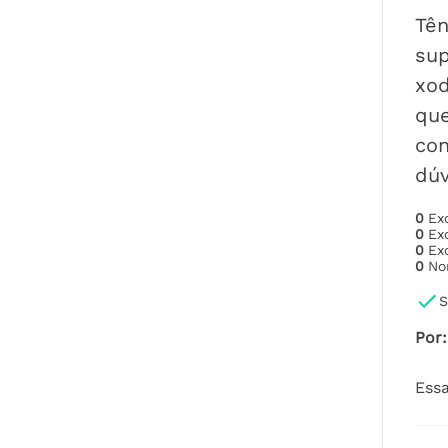
Tên
sup
xod
que
con
dúv
0
Ex
0
Ex
0
Ex
0
No
S
Por
:
Essa