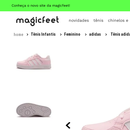
Conheça o novo site da magicfeet!
novidades
tênis
chinelos e
Tênis Infantis
Feminino
adidas
Tênis adid