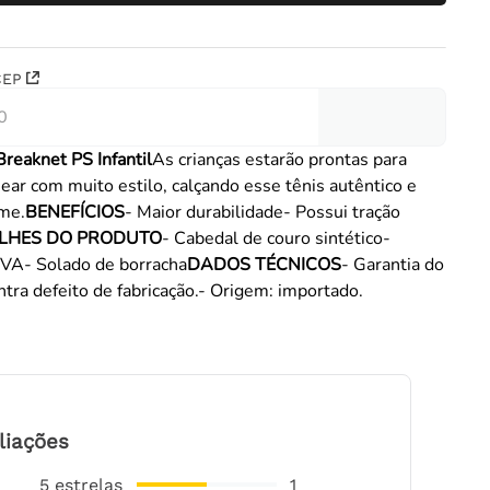
CEP
Breaknet PS Infantil
As crianças estarão prontas para
sear com muito estilo, calçando esse tênis autêntico e
rme.
BENEFÍCIOS
- Maior durabilidade- Possui tração
LHES DO PRODUTO
- Cabedal de couro sintético-
EVA- Solado de borracha
DADOS TÉCNICOS
- Garantia do
ontra defeito de fabricação.- Origem: importado.
liações
5
estrelas
1