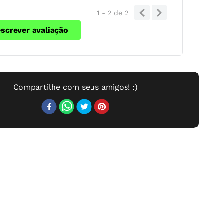
1 - 2
de
2
escrever avaliação