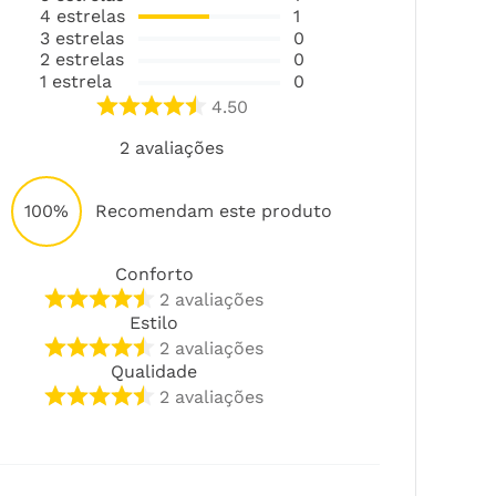
4
estrelas
1
3
estrelas
0
2
estrelas
0
1
estrela
0
4.50
2
avaliações
100%
Recomendam este produto
Conforto
2
avaliações
Estilo
2
avaliações
Qualidade
2
avaliações