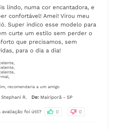
is lindo, numa cor encantadora, e
er confortável! Amei! Virou meu
ó. Super indico esse modelo para
m curte um estilo sem perder o
forto que precisamos, sem
idas, para o dia a dia!
celente
,
celente
,
celente
,
rmal
,
im, recomendaria a um amigo
Stephani R.
De
:
Mairiporã - SP
 avaliação foi útil?
0
0