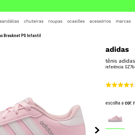
 sandálias
chuteiras
roupas
ocasiões
acessórios
marcas
TERMOS MAIS BUSCADOS
as Breaknet PS Infantil
1
º
crocs
adidas
2
º
jordan
tênis adidas
3
º
adidas
referência
:
GZ76
4
º
nike
5
º
tenis
6
º
croc
escolha a
cor:
7
º
all star
8
º
vans
9
º
tênis infantil