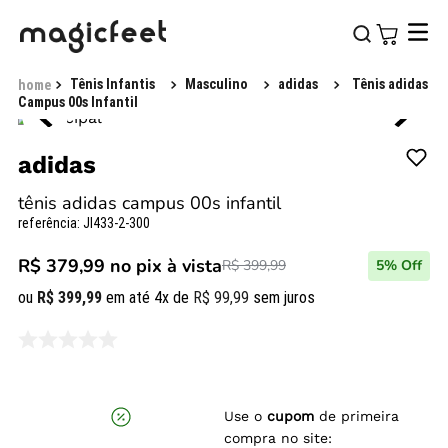
Tênis Infantis
Masculino
adidas
Tênis adidas
Campus 00s Infantil
adidas
tênis adidas campus 00s infantil
referência
:
JI433-2-300
R$ 379,99
no pix à vista
R$ 399,99
5
% Off
ou
R$
399
,
99
em até
4
x de
R$
99
,
99
sem juros
Use o
cupom
de primeira
compra no site: