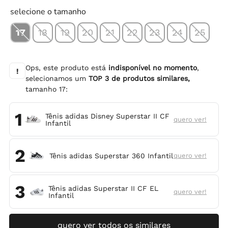
selecione o tamanho
17
18
19
20
21
22
23
24
25
Ops, este produto está
indisponível no momento
,
!
selecionamos um
TOP
3
de produtos similares,
tamanho
17
:
1
Tênis adidas Disney Superstar II CF
quero ver!
Infantil
2
Tênis adidas Superstar 360 Infantil
quero ver!
3
Tênis adidas Superstar II CF EL
quero ver!
Infantil
quero ver todos os similares