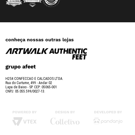
conheça nossas outras lojas
grupo afeet
H2S4 CONFECCAO E CALCADOS LTDA.
Rua do Curtume, 499 - Andar 02
Lapa de Baixo - SP. CEP: 05065-001
CNPJ: 05.055.599/0027-13.
POWERED BY
DESIGN BY
DEVELOPED BY