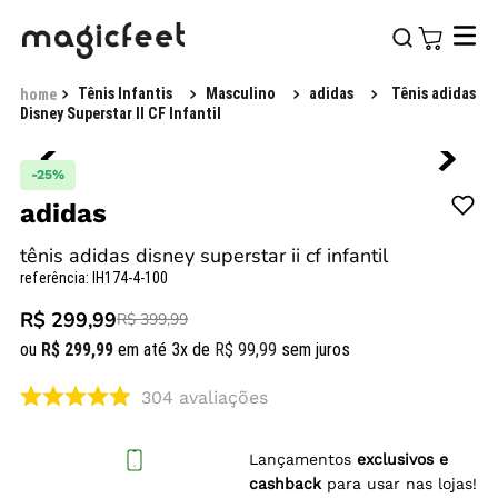
Tênis Infantis
Masculino
adidas
Tênis adidas
Disney Superstar II CF Infantil
-
25%
adidas
tênis adidas disney superstar ii cf infantil
referência
:
IH174-4-100
R$ 299,99
R$ 399,99
ou
R$
299
,
99
em até
3
x de
R$
99
,
99
sem juros
304
avaliações
Lançamentos
exclusivos e
cashback
para usar nas lojas!