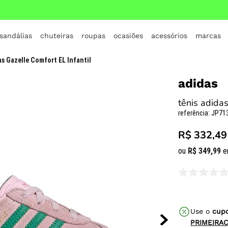
 sandálias
chuteiras
roupas
ocasiões
acessórios
marcas
TERMOS MAIS BUSCADOS
as Gazelle Comfort EL Infantil
1
º
crocs
adidas
2
º
jordan
tênis adidas
3
º
adidas
referência
:
JP71
4
º
nike
R$ 332,49
5
º
tenis
ou
R$
349
,
99
e
6
º
croc
7
º
vans
8
º
all star
Use o
cup
9
º
new balance
PRIMEIRA