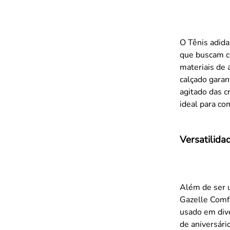
O Tênis adida
que buscam co
materiais de 
calçado garan
agitado das c
ideal para co
Versatilida
Além de ser u
Gazelle Comfo
usado em dive
de aniversár