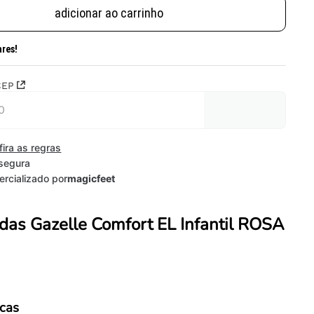
adicionar ao carrinho
ares!
CEP
fira as regras
segura
rcializado por
magicfeet
idas Gazelle Comfort EL Infantil ROSA
icas