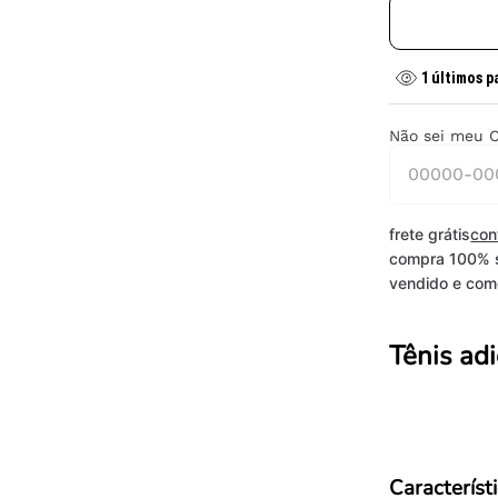
1
últimos p
Não sei meu 
frete grátis
con
compra 100% 
vendido e come
Tênis ad
Característ