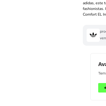
adidas, este 
fashionistas.
Comfort EL Inf
pro
ven
Av
Tem 