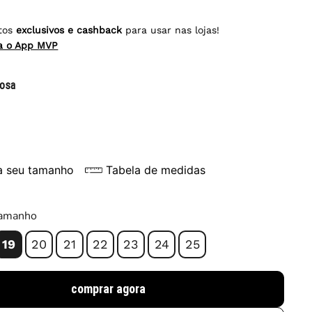
tos
exclusivos e cashback
para usar nas lojas!
ra o App MVP
rosa
a seu tamanho
Tabela de medidas
tamanho
19
20
21
22
23
24
25
comprar agora