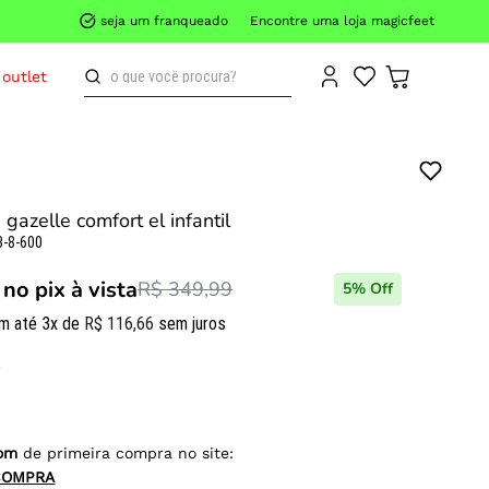
seja um franqueado
Encontre uma loja magicfeet
o que você procura?
outlet
 gazelle comfort el infantil
3-8-600
no pix à vista
R$ 349,99
5
% Off
m até
3
x de
R$
116
,
66
sem juros
om
de primeira compra no site:
COMPRA