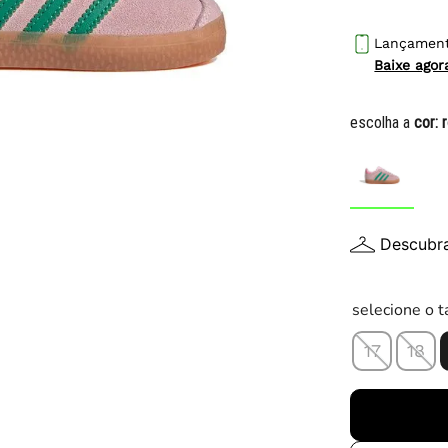
10
º
tênis infantil
Lançamen
Baixe ago
escolha a
cor:
Descubr
selecione o 
17
18