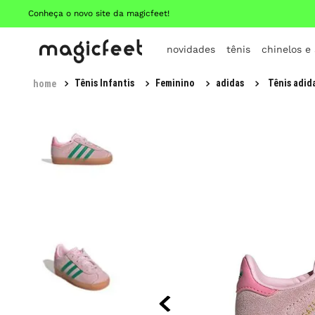
Conheça o novo site da magicfeet!
novidades
tênis
chinelos e
Tênis Infantis
Feminino
adidas
Tênis adid