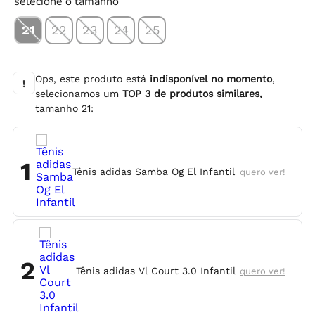
selecione o tamanho
21
22
23
24
25
Ops, este produto está
indisponível no momento
,
!
selecionamos um
TOP
3
de produtos similares,
tamanho
21
:
1
Tênis adidas Samba Og El Infantil
quero ver!
2
Tênis adidas Vl Court 3.0 Infantil
quero ver!