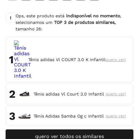
Ops, este produto está
indisponível no momento
,
!
selecionamos um
TOP
3
de produtos similares,
tamanho
26
:
1
Tênis adidas Vl COURT 3.0 K Infantil
quero ver!
2
Tênis adidas Vl Court 3.0 Infantil
quero ver!
3
Tênis Adidas Samba Og c Infantil
quero ver!
quero ver todos os similares