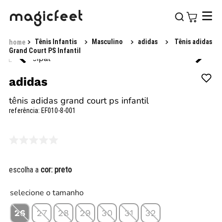
Tênis Infantis
Masculino
adidas
Tênis adidas
Grand Court PS Infantil
adidas
tênis adidas grand court ps infantil
referência
:
EF010-8-001
escolha a
cor:
preto
selecione o tamanho
26
27
28
29
30
31
32