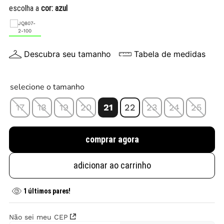
escolha a
cor:
azul
Descubra seu tamanho
Tabela de medidas
selecione o tamanho
17
18
19
20
21
22
23
24
25
comprar agora
adicionar ao carrinho
1
últimos pares!
Não sei meu CEP