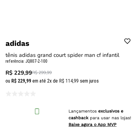
adidas
tênis adidas grand court spider man cf infantil
referência
:
JQ807-2-100
R$ 229,99
R$ 299,99
ou
R$
229
,
99
em até
2
x de
R$
114
,
99
sem juros
Lançamentos
exclusivos e
cashback
para usar nas lojas!
Baixe agora o App MVP