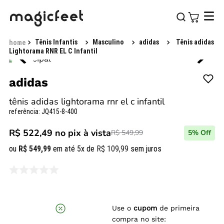
Tênis Infantis
Masculino
adidas
Tênis adidas
Lightorama RNR EL C Infantil
adidas
tênis adidas lightorama rnr el c infantil
referência
:
JQ415-8-400
R$ 522,49
no pix à vista
R$ 549,99
5
% Off
ou
R$
549
,
99
em até
5
x de
R$
109
,
99
sem juros
Use o
cupom
de primeira
compra no site: