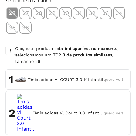
selecione o tamanho
26
27
28
29
30
31
32
33
34
35
36
Ops, este produto está
indisponível no momento
,
!
selecionamos um
TOP
3
de produtos similares,
tamanho
26
:
1
Tênis adidas Vl COURT 3.0 K Infantil
quero ver!
2
Tênis adidas Vl Court 3.0 Infantil
quero ver!