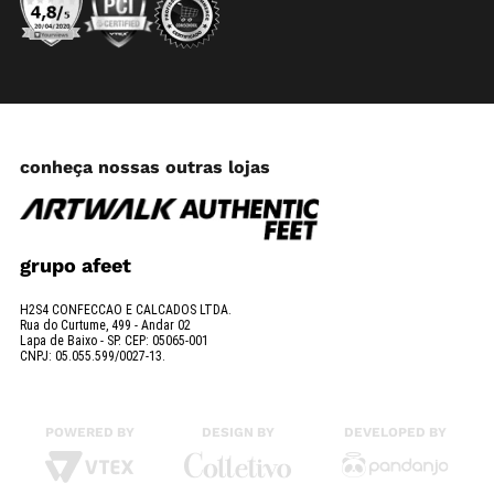
conheça nossas outras lojas
grupo afeet
H2S4 CONFECCAO E CALCADOS LTDA.
Rua do Curtume, 499 - Andar 02
Lapa de Baixo - SP. CEP: 05065-001
CNPJ: 05.055.599/0027-13.
POWERED BY
DESIGN BY
DEVELOPED BY