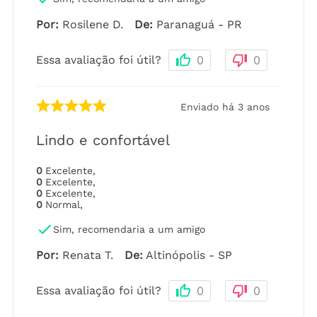
Por
:
Rosilene D.
De
:
Paranaguá - PR
Essa avaliação foi útil?
0
0
Enviado há
3 anos
Lindo e confortável
0
Excelente
,
0
Excelente
,
0
Excelente
,
0
Normal
,
Sim, recomendaria a um amigo
Por
:
Renata T.
De
:
Altinópolis - SP
Essa avaliação foi útil?
0
0