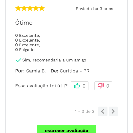
Enviado há
3 anos
Ótimo
0
Excelente
,
0
Excelente
,
0
Excelente
,
0
Folgado
,
Sim, recomendaria a um amigo
Por
:
Samia B.
De
:
Curitiba - PR
Essa avaliação foi útil?
0
0
1 - 3
de
3
escrever avaliação