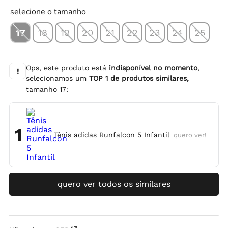
selecione o tamanho
17
18
19
20
21
22
23
24
25
Ops, este produto está
indisponível no momento
,
!
selecionamos um
TOP
1
de produtos similares,
tamanho
17
:
1
Tênis adidas Runfalcon 5 Infantil
quero ver!
quero ver todos os similares