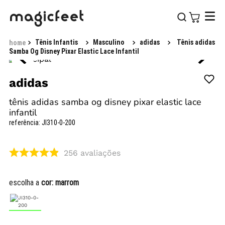
Tênis Infantis
Masculino
adidas
Tênis adidas
Samba Og Disney Pixar Elastic Lace Infantil
adidas
tênis adidas samba og disney pixar elastic lace
infantil
referência
:
JI310-0-200
256
avaliações
escolha a
cor:
marrom