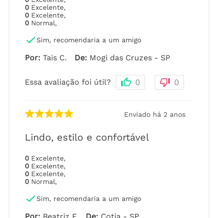
0
Excelente
,
0
Excelente
,
0
Normal
,
Sim, recomendaria a um amigo
Por
:
Tais C.
De
:
Mogi das Cruzes - SP
Essa avaliação foi útil?
0
0
Enviado há
2 anos
Lindo, estilo e confortável
0
Excelente
,
0
Excelente
,
0
Excelente
,
0
Normal
,
Sim, recomendaria a um amigo
Por
:
Beatriz F.
De
:
Cotia - SP