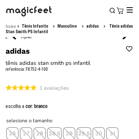
Tênis Infantis
Masculino
adidas
Tênis adidas
Stan Smith PS Infantil
adidas
tênis adidas stan smith ps infantil
referência
:
FX752-4-100
3
avaliações
escolha a
cor:
branco
selecione o tamanho
26
27
28
28.5
29
29.5
30
31