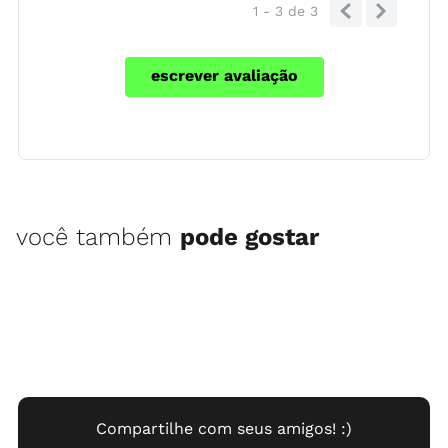
1 - 3
de
3
escrever avaliação
você também
pode gostar