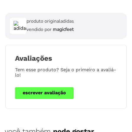
produto original
adidas
vendido por
magicfeet
Avaliações
Tem esse produto? Seja o primeiro a avaliá-
lo!
escrever avaliação
você também
pode gostar