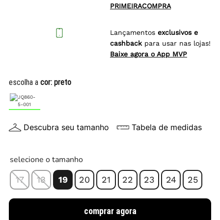
PRIMEIRACOMPRA
Lançamentos
exclusivos e
cashback
para usar nas lojas!
Baixe agora o App MVP
escolha a
cor:
preto
Descubra seu tamanho
Tabela de medidas
selecione o tamanho
17
18
19
20
21
22
23
24
25
comprar agora