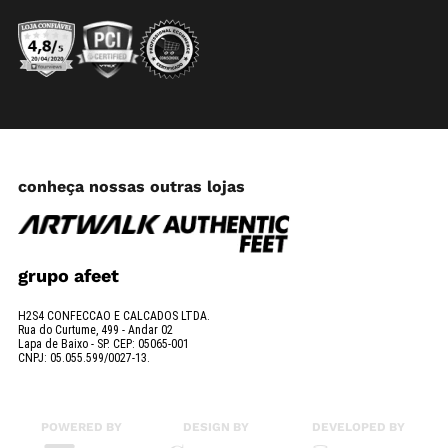
conheça nossas outras lojas
grupo afeet
H2S4 CONFECCAO E CALCADOS LTDA.
Rua do Curtume, 499 - Andar 02
Lapa de Baixo - SP. CEP: 05065-001
CNPJ: 05.055.599/0027-13.
POWERED BY
DESIGN BY
DEVELOPED BY