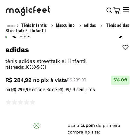
Tênis Infantis
Masculino
adidas
Tênis adidas
Streettalk El I Infantil
adidas
tênis adidas streettalk el i infantil
referência
:
JQ860-5-001
R$ 284,99
no pix à vista
R$ 299,99
5
% Off
ou
R$
299
,
99
em até
3
x de
R$
99
,
99
sem juros
Use o
cupom
de primeira
compra no site: